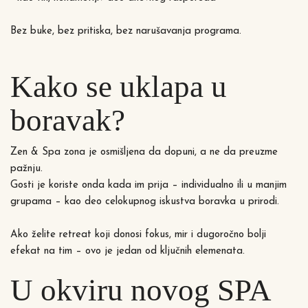
Bez buke, bez pritiska, bez narušavanja programa.
Kako se uklapa u
boravak?
Zen & Spa zona je osmišljena da dopuni, a ne da preuzme
pažnju.
Gosti je koriste onda kada im prija – individualno ili u manjim
grupama – kao deo celokupnog iskustva boravka u prirodi.
Ako želite retreat koji donosi fokus, mir i dugoročno bolji
efekat na tim – ovo je jedan od ključnih elemenata.
U okviru novog SPA