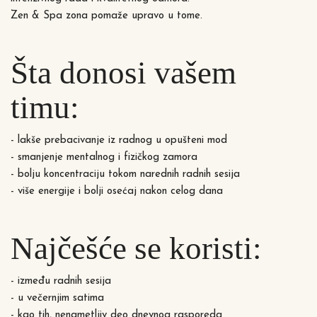
Zen & Spa zona pomaže upravo u tome.
Šta donosi vašem
timu:
- lakše prebacivanje iz radnog u opušteni mod
- smanjenje mentalnog i fizičkog zamora
- bolju koncentraciju tokom narednih radnih sesija
- više energije i bolji osećaj nakon celog dana
Najčešće se koristi:
- između radnih sesija
- u večernjim satima
- kao tih, nenametljiv deo dnevnog rasporeda