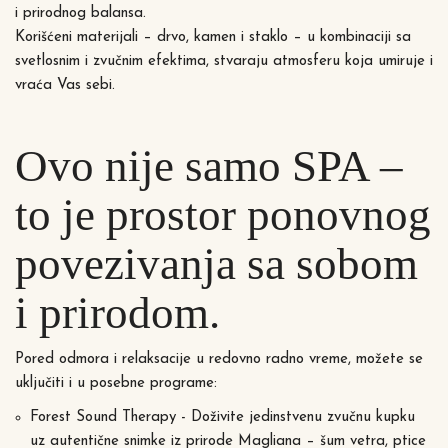
i prirodnog balansa.
Korišćeni materijali – drvo, kamen i staklo – u kombinaciji sa
svetlosnim i zvučnim efektima, stvaraju atmosferu koja umiruje i
vraća Vas sebi.
Ovo nije samo SPA –
to je prostor ponovnog
povezivanja sa sobom
i prirodom.
Pored odmora i relaksacije u redovno radno vreme, možete se
uključiti i u posebne programe:
Forest Sound Therapy - Doživite jedinstvenu zvučnu kupku
uz autentične snimke iz prirode Magliana – šum vetra, ptice