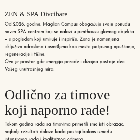
ZEN & SPA Divcibare
Od 2026. godine, Maglian Campus obogaćuje svoju ponudu
novim SPA centrom koji se nalazi u penthausu glavnog objekta
– s pogledom koji umiruje i inspiriše. Zona je namenjena
isključivo odraslima i osmišljena kao mesto potpunog opuštanja,
regeneracije i tišine.
Ovo je prostor gde energija prirode i dizajna postaje deo
Vašeg unutrašnjeg mira.
Odlično za timove
koji naporno rade!
Tokom godina rada sa timovima primetili smo isti obrazac:
najbolji rezultati dolaze kada postoji balans između
intenzivnog rada i kvalitetnog odmora.