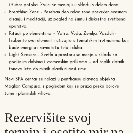
i žubor potoka. Zvuci se menjaju u skladu s delom dana.
Breathing Zone - Poseban deo relax zone posvećen svesnom
disanju i meditaciji, uz pogled na šumu i diskretna svetlosna
uputstva.
Rituali po elementima – Vatra, Voda, Zemlja, Vazduh -
Izaberite svoj element i uživajte u tematskim tretmanima koji
bude energiju i ravnotežu tela i duha.
Light Seasons - Svetlo u prostoru se menja u skladu sa
godišnjim dobima i vremenskim prilikama – od toplih zlatnih
tonova leta do mirnih plavih nijansi zime.
Novi SPA centar se nalazi u penthausu glavnog objekta
Maglian Campusa, s pogledom koji se pruža preko borove
šume i planinskih vrhova.
Rezervišite svoj
termin i osetite mir na