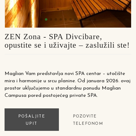
ZEN Zona - SPA Divcibare,
opustite se i uživajte – zaslužili ste!
Maglian Vam predstavlja novi SPA centar – utočište
mira i harmonije u srcu planine. Od januara 2026. ovaj
prostor uključujemo u standardnu ponudu Maglian
Campusa pored postojećeg private SPA.
POŠALJITE
POZOVITE
UPIT
TELEFONOM