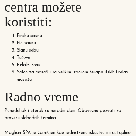
centra možete
koristiti:
Finsku saunu
Bio saunu
Slanu sobu
Tuševe
Relaks zonu
Salon za masažu sa velikim izborom terapeutskih i relax
masaža
Radno vreme
Ponedeljak i utorak su neradni dani. Obavezno pozvati za
proveru slobodnih termina.
Maglian SPA je zamišljen kao jedinstveno iskustvo mira, topline