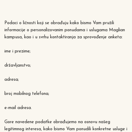
Podaci o ličnosti koji se obrađuju kako bismo Vam pružili
informacije o personalizovanim ponudama i uslugama Maglian
kampusa, kao i u svrhu kontaktiranja za sprovođenje anketa:
ime i prezime;
državljanstvo;
adresa;
broj mobilnog telefona;
e-mail adresa.
Gore navedene podatke obrađujemo na osnovu našeg
legitimnog interesa, kako bismo Vam ponudili konkretne usluge i