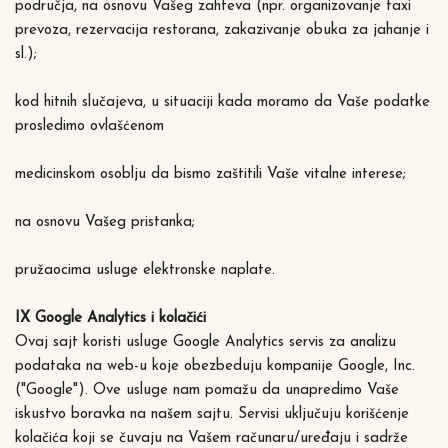
područja, na osnovu Vašeg zahteva (npr. organizovanje taxi
prevoza, rezervacija restorana, zakazivanje obuka za jahanje i
sl.);
kod hitnih slučajeva, u situaciji kada moramo da Vaše podatke
prosledimo ovlašćenom
medicinskom osoblju da bismo zaštitili Vaše vitalne interese;
na osnovu Vašeg pristanka;
pružaocima usluge elektronske naplate.
IX Google Analytics i kolačići
Ovaj sajt koristi usluge Google Analytics servis za analizu
podataka na web-u koje obezbeduju kompanije Google, Inc.
("Google"). Ove usluge nam pomažu da unapredimo Vaše
iskustvo boravka na našem sajtu. Servisi uključuju korišćenje
kolačića koji se čuvaju na Vašem računaru/uređaju i sadrže