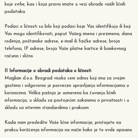
koje svrhe, kao i koja prava imate u vezi obrade vaših ličnih
podataka.
Podaci o ličnosti su bilo koji podaci koje Vas identifikuju ili koji
Vas mogu identifikovati, poput Vašeg imena i prezimena, dana
rođenja, poštanske adrese, e-mail ili fizičke adrese, broja
telefona, IP adrese, broja Vaše platne kartice ili bankovnog
računa i slično.
II Informacije o obradi podataka o ličnosti
Maglian d.o.o. Beograd visoko ceni odnos koji ima sa svojim
gostima i odgovorno je posvećen upravljanju informacijama o
korisnicima. Velika pažnja je usmerena ka čuvanju ličnih
informacija, u skladu sa postojećim zakonima o privatnosti i u
skladu sa internim standardima i praksom.
Kada nam prosledite Vaše lične informacije, pristajete na
praksu korišćenja informacija na način kako je to ovde opisano.