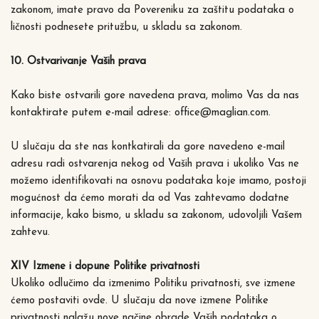
zakonom, imate pravo da Povereniku za zaštitu podataka o
ličnosti podnesete pritužbu, u skladu sa zakonom.
10. Ostvarivanje Vaših prava
Kako biste ostvarili gore navedena prava, molimo Vas da nas
kontaktirate putem e-mail adrese: office@maglian.com.
U slučaju da ste nas kontkatirali da gore navedeno e-mail
adresu radi ostvarenja nekog od Vaših prava i ukoliko Vas ne
možemo identifikovati na osnovu podataka koje imamo, postoji
mogućnost da ćemo morati da od Vas zahtevamo dodatne
informacije, kako bismo, u skladu sa zakonom, udovoljili Vašem
zahtevu.
XIV Izmene i dopune Politike privatnosti
Ukoliko odlučimo da izmenimo Politiku privatnosti, sve izmene
ćemo postaviti ovde. U slučaju da nove izmene Politike
privatnosti nalažu nove načine obrade Vaših podataka o