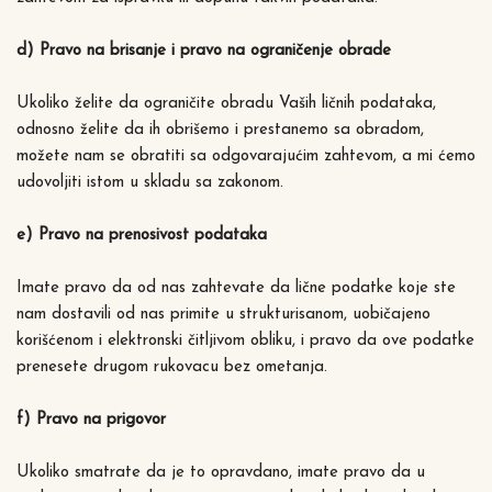
d) Pravo na brisanje i pravo na ograničenje obrade
Ukoliko želite da ograničite obradu Vaših ličnih podataka,
odnosno želite da ih obrišemo i prestanemo sa obradom,
možete nam se obratiti sa odgovarajućim zahtevom, a mi ćemo
udovoljiti istom u skladu sa zakonom.
e) Pravo na prenosivost podataka
Imate pravo da od nas zahtevate da lične podatke koje ste
nam dostavili od nas primite u strukturisanom, uobičajeno
korišćenom i elektronski čitljivom obliku, i pravo da ove podatke
prenesete drugom rukovacu bez ometanja.
f) Pravo na prigovor
Ukoliko smatrate da je to opravdano, imate pravo da u