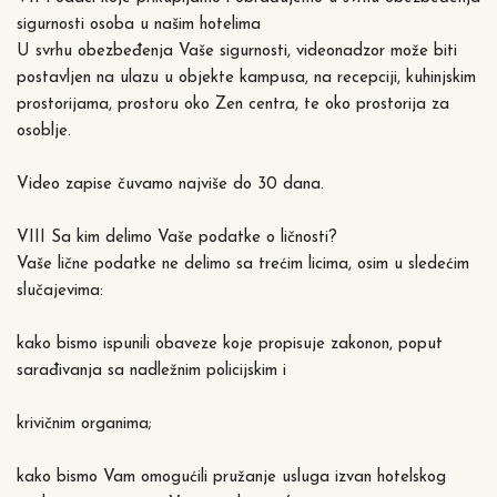
sigurnosti osoba u našim hotelima
U svrhu obezbeđenja Vaše sigurnosti, videonadzor može biti
postavljen na ulazu u objekte kampusa, na recepciji, kuhinjskim
prostorijama, prostoru oko Zen centra, te oko prostorija za
osoblje.
Video zapise čuvamo najviše do 30 dana.
VIII Sa kim delimo Vaše podatke o ličnosti?
Vaše lične podatke ne delimo sa trećim licima, osim u sledećim
slučajevima:
kako bismo ispunili obaveze koje propisuje zakonon, poput
sarađivanja sa nadležnim policijskim i
krivičnim organima;
kako bismo Vam omogućili pružanje usluga izvan hotelskog