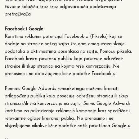
čuvanje kolačića kroz kroz odgovarajuća podešavanja
pretraživača.
Facebook i Google
Koristimo reklamni potencijal Facebook-a (Piksela) koji se
dodaje na stranice našeg sajta što nam omogućava slanje
podataka o aktivnostima posetilaca na sajtu. Pomoću piksela,
Facebook kreira posebnu publiku koja posećuje određene
stranice ili skup stranica na kojima vrše konverzaciju. Ne
prenosimo i ne objavljujemo licne podatke Facebook-u.
Pomoću Google Adwords remarketinga možemo kreirati
prilagođenu publiku koja posećuje određenu stranicu ili skup
stranica i/ili vrši konverzaciju na sajtu. Servis Google Adwords
koristimo za prikazivanje reklamnih kampanja kroz specifične i
relevantne oglase kreiranoj publici. Ne prenosimo i ne
objavljujemo nikakve lične podatke naših posetilaca Google-u.