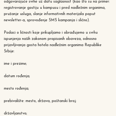
odgovarajuće svrhe uz datu saglasnost (kao što su na primer:
registrovanje gostiju u kampusu i pred nadležnim organima,
pružanje usluga, slanje informativnih materijala poput
newsletter-a, sprovođenje SMS kampanja i slično).
Podaci o ličnosti koje prikupljamo i obrađujemo u svrhu
ispunjenja naših zakonom propisanih obaveza, odnosno
prijavljivanja gosta hotela nadležnim organima Republike
Srbije:
ime i prezime;
datum rođenja;
mesto rođenja;
prebivalište: mesto, država, poštanski broj;
državljanstvo;