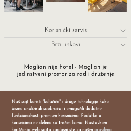
Korisnički servis
Brzi linkovi
Maglian nije hotel - Maglian je
jedinstveni prostor za rad i druženje
Naš sajt koristi "kolačiće" i druge tehnologije kako
bismo analizirali saobraćaj i omogućili dodatne
funkcionalnosti premium korisnicima. Podatke o
© Sva prava zadržana 2026
Explicit
korisnicima ne delimo sa trećim licima. Nastavkom
korišćenja web sajta saglasni ste sa našim
pravilima