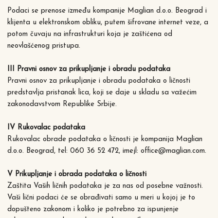
Podaci se prenose između kompanije Maglian d.o.o. Beograd i
klijenta u elektronskom obliku, putem šifrovane internet veze, a
potom čuvaju na infrastrukturi koja je zaštićena od
neovlašćenog pristupa.
III Pravni osnov za prikupljanje i obradu podataka
Pravni osnov za prikupljanje i obradu podataka o ličnosti
predstavlja pristanak lica, koji se daje u skladu sa važećim
zakonodavstvom Republike Srbije.
IV Rukovalac podataka
Rukovalac obrade podataka o ličnosti je kompanija Maglian
d.o.o. Beograd, tel: 060 36 52 472, imejl: office@maglian.com.
V Prikupljanje i obrada podataka o ličnosti
Zaštita Vaših ličnih podataka je za nas od posebne važnosti.
Vaši lični podaci će se obrađivati samo u meri u kojoj je to
dopušteno zakonom i koliko je potrebno za ispunjenje