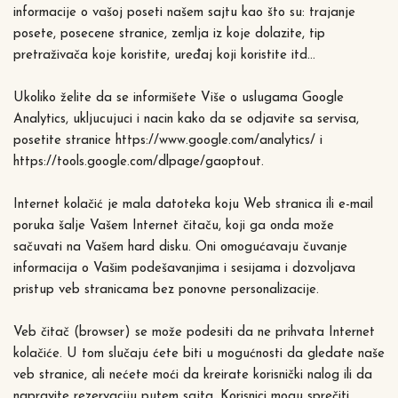
informacije o vašoj poseti našem sajtu kao što su: trajanje
posete, posecene stranice, zemlja iz koje dolazite, tip
pretraživača koje koristite, uređaj koji koristite itd...
Ukoliko želite da se informišete Više o uslugama Google
Analytics, ukljucujuci i nacin kako da se odjavite sa servisa,
posetite stranice https://www.google.com/analytics/ i
https://tools.google.com/dlpage/gaoptout.
Internet kolačić je mala datoteka koju Web stranica ili e-mail
poruka šalje Vašem Internet čitaču, koji ga onda može
sačuvati na Vašem hard disku. Oni omogućavaju čuvanje
informacija o Vašim podešavanjima i sesijama i dozvoljava
pristup veb stranicama bez ponovne personalizacije.
Veb čitač (browser) se može podesiti da ne prihvata Internet
kolačiće. U tom slučaju ćete biti u mogućnosti da gledate naše
veb stranice, ali nećete moći da kreirate korisnički nalog ili da
napravite rezervaciju putem sajta. Korisnici mogu sprečiti